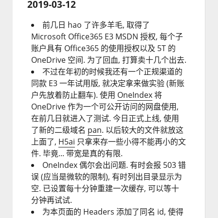
2019-03-12
前几日 hao 了许多羊毛, 取得了
Microsoft Office365 E3 MSDN 授权, 每个子
账户具有 Office365 的使用授权以及 5T 的
OneDrive 空间. 为了回血, 打算卖十几个出去.
不过在年初的时候我还有一个正规渠道的
同款 E3 一年试用版, 就决定拿来做实验 (新账
户先放着防止翻车). 使用
OneIndex
将
OneDrive 作为一个可公开访问的网盘使用,
在前几日就进入了测试. 今日正式上线, 使用
了新的二级域名
pan
. 以后较大的文件就放这
上面了,
H5ai
只拿来存一些小得不能再小的文
件. 毕竟...
带宽是真的有限.
OneIndex 偶尔会出问题. 有时会报 503 错
误 (应当是微软的限制), 有时列出目录显示为
空. 已设置每十分钟重建一次缓存, 可以等十
分钟再试试.
为本页面的 Headers 添加了同名 id, 使得