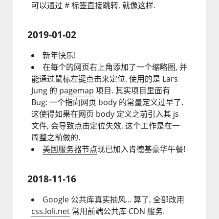
可以通过 # 标签直接跳转, 就像
这样
.
2019-01-02
新年快乐!
在每个的网页右上角添加了一个缩略图, 并
能通过鼠标左键点击来定位. 使用的是 Lars
Jung 的
pagemap
项目. 其实项目里面有
Bug: 一个指向网页 body 的常量定义过早了.
这使得如果在网页 body 定义之前引入其 js
文件, 会导致点击定位失效. 这个工作是在一
周整之前做的.
美国服务器节点
现已加入肯德基豪华午餐!
2018-11-16
Google 公共库真实抽风...
算了,
全部改用
css.loli.net
常用前端公共库 CDN 服务.